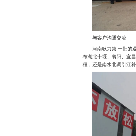
与客户沟通交流
河南耿力第 一批的
布湖北十堰、襄阳、宜昌
程，还是南水北调引江补