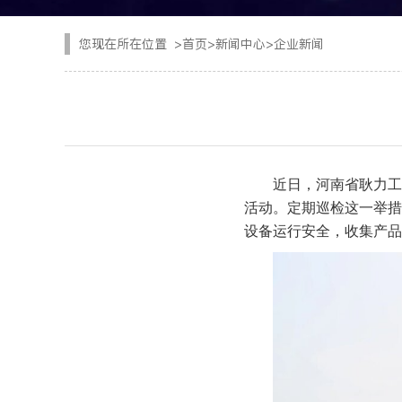
CYTJ76矿用掘进台
注浆设备
您现在所在位置
>
首页
>
新闻中心
>
企业新闻
PC/PS转子式混凝土
钢加工设备
GKF-60W矿用辅助
隧道清扫车
DWZ-100物料转运机
二衬台车
近日，河南省耿力工
JSY-150矿用搅拌机
活动。定期巡检这一举措
空气压缩机
设备运行安全，收集产品
SPB8湿式混凝土喷射
隧道风机
查看更多