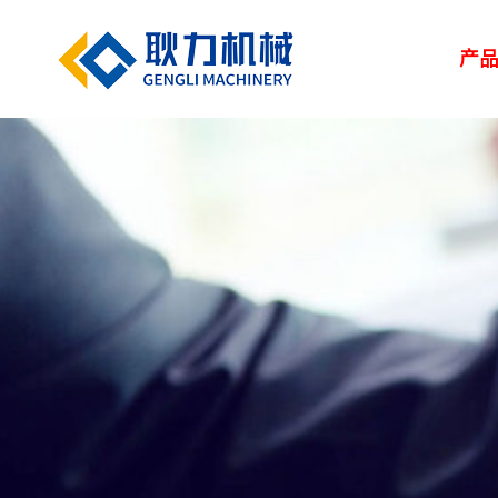
产
解决方案
新闻中心
服务中心
走进耿力
产品设备
湿喷台车
凿岩台车
矿用设备
> 路桥
> 企业新闻
> 服务网络
> 荣誉资质
> 正品配件
> 耿力大事记
> 隧道
> 行业
> 地下管廊
> 专题报道
> 客户培训
> 联系我们
> 维修保养
> 人力资源
> 建筑
矿用设备
UPS-20J
湿喷设备
UPS-15JT矿用混
隧道输送泵
SPB9-T 湿式混凝
凿岩设备