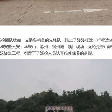
巡检团队犹如一支装备精良的先锋队，踏上了漫漫征途，行程达
和安徽六安、马鞍山、滁州、宿州施工项目现场，无论是崇山峻
汉隧道工程，都留下了巡检人员认真维修保养的身影。