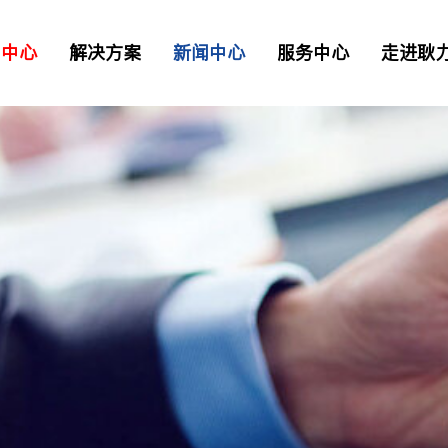
品中心
解决方案
新闻中心
服务中心
走进耿
二衬台车
正品配件
解决方案
资讯
> 常见问题
> 工业园区
> 我要报修
TB混凝土喷射车
凝土喷射车
土喷射机