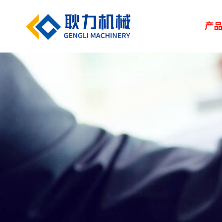
产
解决方案
新闻中心
服务中心
走进耿力
产品设备
湿喷台车
凿岩台车
矿用设备
> 路桥
> 企业新闻
> 服务网络
> 荣誉资质
> 正品配件
> 耿力大事记
> 隧道
> 行业
> 地下管廊
> 专题报道
> 客户培训
> 联系我们
> 维修保养
> 人力资源
> 建筑
矿用设备
UPS-20J
湿喷设备
UPS-15JT矿用混
隧道输送泵
SPB9-T 湿式混凝
凿岩设备