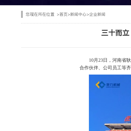
CYTJ76矿用掘进台
注浆设备
您现在所在位置
>
首页
>
新闻中心
>
企业新闻
PC/PS转子式混凝土
钢加工设备
三十而立
GKF-60W矿用辅助
隧道清扫车
DWZ-100物料转运机
二衬台车
10月23日，河南
JSY-150矿用搅拌机
合作伙伴、公司员工等齐
空气压缩机
SPB8湿式混凝土喷射
隧道风机
查看更多