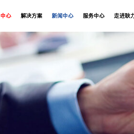
品中心
解决方案
新闻中心
服务中心
走进耿
二衬台车
正品配件
解决方案
资讯
> 常见问题
> 工业园区
> 我要报修
TB混凝土喷射车
凝土喷射车
土喷射机