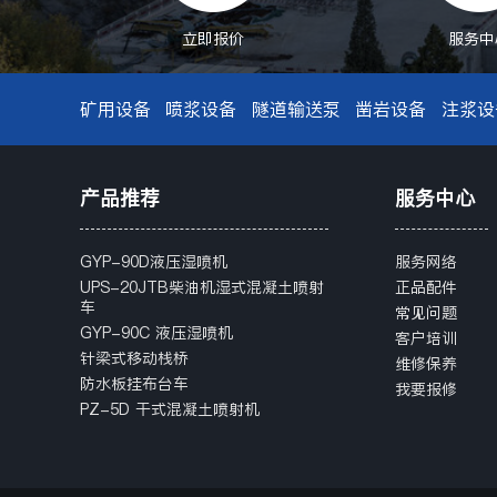
立即报价
服务中
矿用设备
喷浆设备
隧道输送泵
凿岩设备
注浆设
产品推荐
服务中心
GYP-90D液压湿喷机
服务网络
UPS-20JTB柴油机湿式混凝土喷射
正品配件
车
常见问题
GYP-90C 液压湿喷机
客户培训
针梁式移动栈桥
维修保养
防水板挂布台车
我要报修
PZ-5D 干式混凝土喷射机