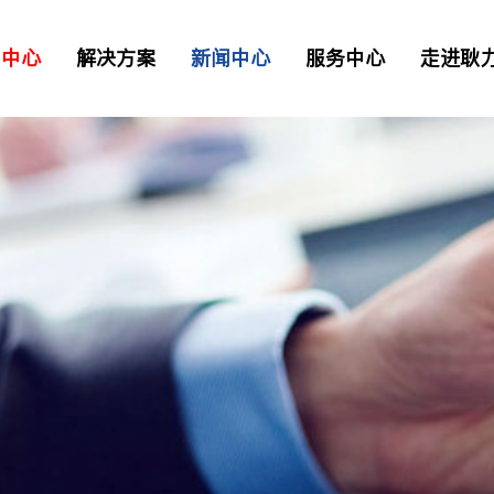
品中心
解决方案
新闻中心
服务中心
走进耿
二衬台车
正品配件
解决方案
资讯
> 常见问题
> 工业园区
> 我要报修
TB混凝土喷射车
凝土喷射车
土喷射机