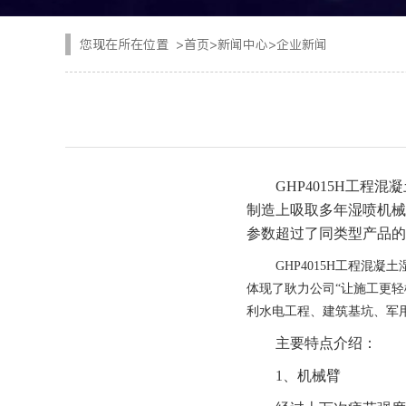
CYTJ76矿用掘进台
注浆设备
您现在所在位置
>
首页
>
新闻中心
>
企业新闻
PC/PS转子式混凝土
钢加工设备
GKF-60W矿用辅助
隧道清扫车
DWZ-100物料转运机
二衬台车
GHP4015H工
JSY-150矿用搅拌机
制造上吸取多年湿喷机械
空气压缩机
参数超过了同类型产品的
SPB8湿式混凝土喷射
隧道风机
GHP4015H工程混
体现了耿力公司“让施工更轻
查看更多
利水电工程、建筑基坑、军
主要特点介绍：
1、
机械臂