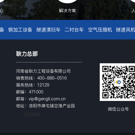
心
解决方案
备
钢加工设备
隧道清扫车
二衬台车
空气压缩机
隧道风
耿力总部
河南省耿力工程设备有限公司
销售热线：400-886-0516
服务热线：12129
邮编：471000
邮箱：vip@gengli.com.cn
地址：洛阳市麻屯镇空港产业园
微信公众号
全球站点