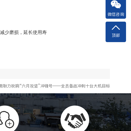
微信咨询
时减少磨损，延长使用寿
顶部
南耿力吹响“六月攻坚”冲锋号——全员备战冲刺十台大机目标