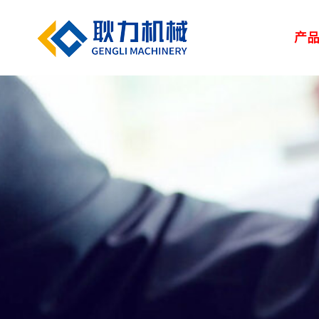
产
解决方案
新闻中心
服务中心
走进耿力
产品设备
湿喷台车
凿岩台车
矿用设备
> 路桥
> 企业新闻
> 服务网络
> 荣誉资质
> 正品配件
> 耿力大事记
> 隧道
> 行业
> 地下管廊
> 专题报道
> 客户培训
> 联系我们
> 维修保养
> 人力资源
> 建筑
矿用设备
UPS-20J
湿喷设备
UPS-15JT矿用混
隧道输送泵
SPB9-T 湿式混凝
凿岩设备