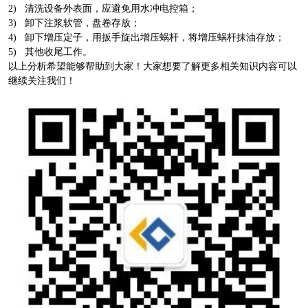
2) 清洗设备外表面，应避免用水冲电控箱；
3) 卸下注浆软管，盘卷存放；
4) 卸下增压定子，用扳手旋出增压蜗杆，将增压蜗杆抹油存放；
5) 其他收尾工作。
以上分析希望能够帮助到大家！大家想要了解更多相关知识内容可以
继续关注我们！