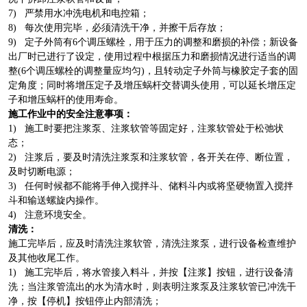
7) 严禁用水冲洗电机和电控箱；
8) 每次使用完毕，必须清洗干净，并擦干后存放；
9) 定子外筒有6个调压螺栓，用于压力的调整和磨损的补偿；新设备
出厂时已进行了设定，使用过程中根据压力和磨损情况进行适当的调
整(6个调压螺栓的调整量应均匀)，且转动定子外筒与橡胶定子套的固
定角度；同时将增压定子及增压蜗杆交替调头使用，可以延长增压定
子和增压蜗杆的使用寿命。
施工作业中的安全注意事项：
1) 施工时要把注浆泵、注浆软管等固定好，注浆软管处于松弛状
态；
2) 注浆后，要及时清洗注浆泵和注浆软管，各开关在停、断位置，
及时切断电源；
3) 任何时候都不能将手伸入搅拌斗、储料斗内或将坚硬物置入搅拌
斗和输送螺旋内操作。
4) 注意环境安全。
清洗：
施工完毕后，应及时清洗注浆软管，清洗注浆泵，进行设备检查维护
及其他收尾工作。
1) 施工完毕后，将水管接入料斗，并按【注浆】按钮，进行设备清
洗；当注浆管流出的水为清水时，则表明注浆泵及注浆软管已冲洗干
净，按【停机】按钮停止内部清洗；