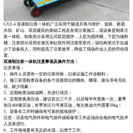
GYZ-4 双液制注浆一体机广泛应用于隧道开凿与维护，道路、桥梁、
水坝、矿山、高层建筑的基础工程及各类注浆施工，该设备是制浆注
浆一体机，制浆部分采用立式双层搅拌，上层为搅拌桶，下层为储料
桶，注浆部分采用全液压单缸双作用活塞泵形式；该结构形式不仅减
少了设备投入，同时提高了注浆效率，降低了现场作业人员的劳动强
度。
双液制注浆一体机注意事项及操作方法：
注意事项：
1、操作人员需有一定的注浆经验，以保证施工作业顺利；
2、施工前需检查设备的各个连接部位的螺栓、螺母、接头等有无松
动、缺少现象；
3、定期检查油箱滤网，并进行清洗；
4、定期更换液压油，建议首次三个月，以后每半年更换一次，夏季
加注46#液压油，冬季加注32号液压油，每次换油大约需要50kg；
5、设备在工作时确保有可靠的接地保护；
注意：涉及电气部件和电气操作或检修等工作必须由合格的电气技术
人员来进行。
6、工作场地要有充足的水源，以便于工作。