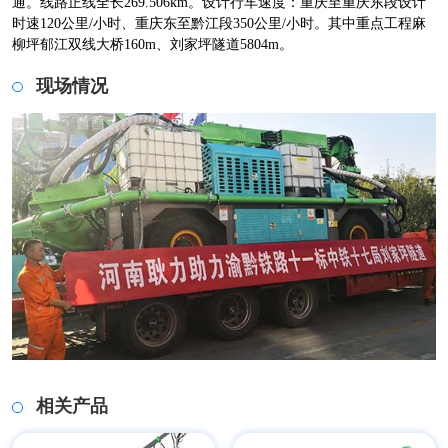
通。线路正线全长269.506km。设计行车速度：重庆至重庆东段设计
时速120公里/小时、重庆东至黔江段350公里/小时。其中重点工程麻
柳坪郁江双线大桥160m、刘家坪隧道5804m。
现场情况
相关产品