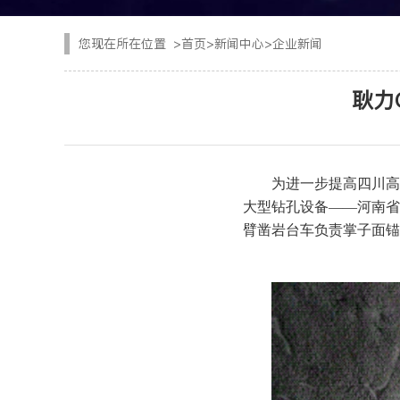
CYTJ76矿用掘进台
注浆设备
您现在所在位置
>
首页
>
新闻中心
>
企业新闻
PC/PS转子式混凝土
钢加工设备
耿力
GKF-60W矿用辅助
隧道清扫车
DWZ-100物料转运机
二衬台车
为进一步提高四川高
JSY-150矿用搅拌机
大型钻孔设备——河南省
空气压缩机
臂凿岩台车负责掌子面锚杆
SPB8湿式混凝土喷射
隧道风机
查看更多