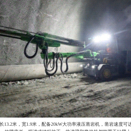
长13.2米，宽1.9米，配备20kW大功率液压凿岩机，凿岩速度可达