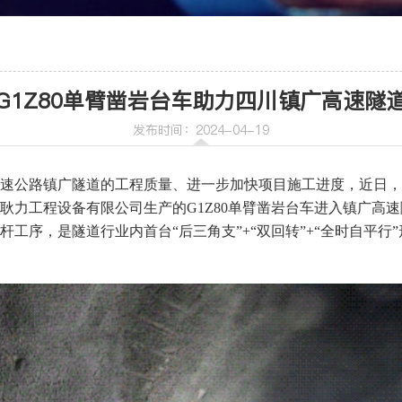
车
喷射机
G1Z80单臂凿岩台车助力四川镇广高速隧
喷射机械手
发布时间：2024-04-19
速公路镇广隧道的工程质量、进一步加快项目施工进度，近日，
耿力工程设备有限公司生产的G1Z80单臂凿岩台车进入镇广高速隧
工序，是隧道行业内首台“后三角支”+“双回转”+“全时自平行
机