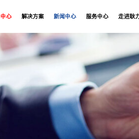
品中心
解决方案
新闻中心
服务中心
走进耿
二衬台车
正品配件
解决方案
资讯
> 常见问题
> 工业园区
> 我要报修
TB混凝土喷射车
凝土喷射车
土喷射机