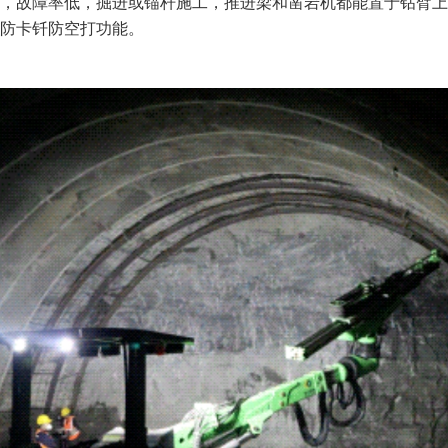
，故障率低，掘进或锚杆施工，推进梁和凿岩机都能置于钻臂上
防卡钎防空打功能。