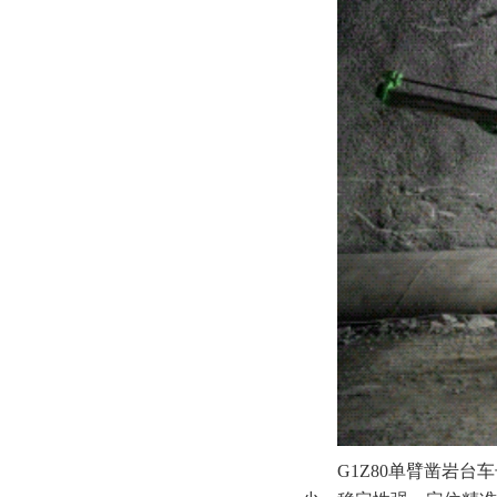
G1Z80单臂凿岩台车