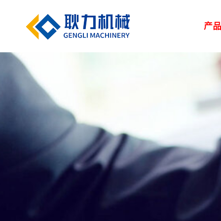
产
解决方案
新闻中心
服务中心
走进耿力
产品设备
湿喷台车
凿岩台车
矿用设备
> 路桥
> 企业新闻
> 服务网络
> 荣誉资质
> 正品配件
> 耿力大事记
> 隧道
> 行业
> 地下管廊
> 专题报道
> 客户培训
> 联系我们
> 维修保养
> 人力资源
> 建筑
矿用设备
UPS-20J
湿喷设备
UPS-15JT矿用混
隧道输送泵
SPB9-T 湿式混凝
凿岩设备